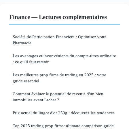
Finance — Lectures complémentaires
Société de Participation Financière : Optimisez votre
Pharmacie
Les avantages et inconvénients du compte-titres ordinaire
: ce qu'il faut retenir
Les meilleures prop firms de trading en 2025 : votre
guide essentiel
Comment évaluer le potentiel de revente d'un bien
immobilier avant l'achat ?
Prix actuel du lingot d'or 250g : découvrez les tendances
Top 2025 trading prop firms: ultimate comparison guide