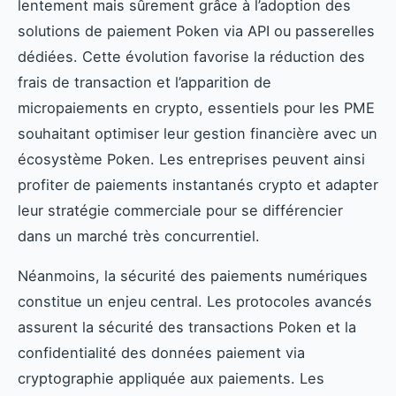
lentement mais sûrement grâce à l’adoption des
solutions de paiement Poken via API ou passerelles
dédiées. Cette évolution favorise la réduction des
frais de transaction et l’apparition de
micropaiements en crypto, essentiels pour les PME
souhaitant optimiser leur gestion financière avec un
écosystème Poken. Les entreprises peuvent ainsi
profiter de paiements instantanés crypto et adapter
leur stratégie commerciale pour se différencier
dans un marché très concurrentiel.
Néanmoins, la sécurité des paiements numériques
constitue un enjeu central. Les protocoles avancés
assurent la sécurité des transactions Poken et la
confidentialité des données paiement via
cryptographie appliquée aux paiements. Les