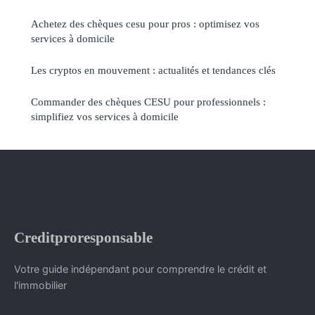
Achetez des chèques cesu pour pros : optimisez vos
services à domicile
Les cryptos en mouvement : actualités et tendances clés
Commander des chèques CESU pour professionnels :
simplifiez vos services à domicile
Creditproresponsable
Votre guide indépendant pour comprendre le crédit et
l'immobilier