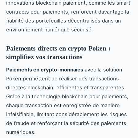
innovations blockchain paiement, comme les smart
contracts pour paiements, renforcent davantage la
fiabilité des portefeuilles décentralisés dans un
environnement numérique sécurisé.
Paiements directs en crypto Poken :
simplifiez vos transactions
Paiements en crypto-monnaies
avec la solution
Poken permettent de réaliser des transactions
directes blockchain, efficientes et transparentes.
Grâce à la technologie blockchain pour paiements,
chaque transaction est enregistrée de manière
infalsifiable, limitant considérablement les risques
de fraude et renforçant la sécurité des paiements
numériques.