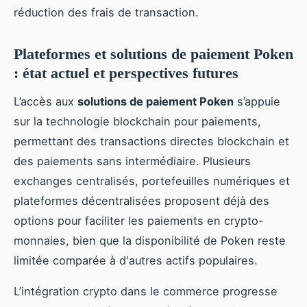
réduction des frais de transaction.
Plateformes et solutions de paiement Poken
: état actuel et perspectives futures
L’accès aux
solutions de paiement Poken
s’appuie
sur la technologie blockchain pour paiements,
permettant des transactions directes blockchain et
des paiements sans intermédiaire. Plusieurs
exchanges centralisés, portefeuilles numériques et
plateformes décentralisées proposent déjà des
options pour faciliter les paiements en crypto-
monnaies, bien que la disponibilité de Poken reste
limitée comparée à d'autres actifs populaires.
L’intégration crypto dans le commerce progresse