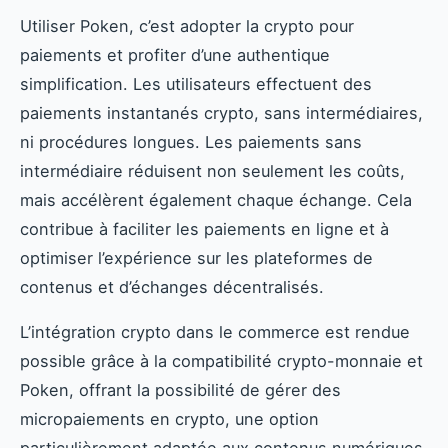
Utiliser Poken, c’est adopter la crypto pour
paiements et profiter d’une authentique
simplification. Les utilisateurs effectuent des
paiements instantanés crypto, sans intermédiaires,
ni procédures longues. Les paiements sans
intermédiaire réduisent non seulement les coûts,
mais accélèrent également chaque échange. Cela
contribue à faciliter les paiements en ligne et à
optimiser l’expérience sur les plateformes de
contenus et d’échanges décentralisés.
L’intégration crypto dans le commerce est rendue
possible grâce à la compatibilité crypto-monnaie et
Poken, offrant la possibilité de gérer des
micropaiements en crypto, une option
particulièrement adaptée aux contenus numériques