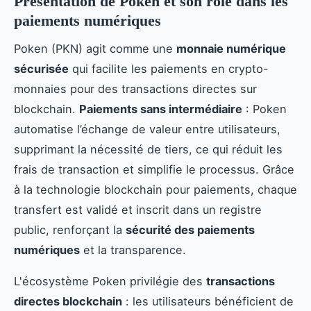
Présentation de Poken et son rôle dans les
paiements numériques
Poken (PKN) agit comme une
monnaie numérique
sécurisée
qui facilite les paiements en crypto-
monnaies pour des transactions directes sur
blockchain.
Paiements sans intermédiaire
: Poken
automatise l’échange de valeur entre utilisateurs,
supprimant la nécessité de tiers, ce qui réduit les
frais de transaction et simplifie le processus. Grâce
à la technologie blockchain pour paiements, chaque
transfert est validé et inscrit dans un registre
public, renforçant la
sécurité des paiements
numériques
et la transparence.
L'écosystème Poken privilégie des
transactions
directes blockchain
: les utilisateurs bénéficient de