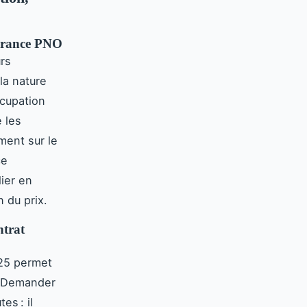
ssurance PNO
urs
 la nature
ccupation
 les
ment sur le
ce
lier en
 du prix.
ntrat
25 permet
s. Demander
es : il