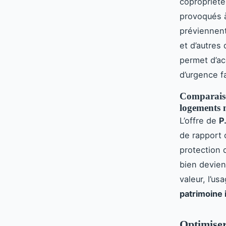
copropriété
provoqués à
préviennent
et d’autres
permet d’ac
d’urgence f
Comparaiso
logements 
L’offre de
P
de rapport 
protection 
bien devient
valeur, l’us
patrimoine 
Optimiser