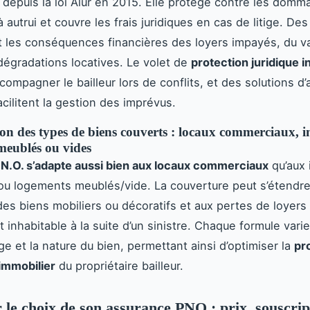
 depuis la loi Alur en 2015. Elle protège contre les dom
 autrui et couvre les frais juridiques en cas de litige. De
 les conséquences financières des loyers impayés, du v
 dégradations locatives. Le volet de
protection juridique 
compagner le bailleur lors de conflits, et des solutions d
acilitent la gestion des imprévus.
n des types de biens couverts : locaux commerciaux, 
meublés ou vides
.N.O. s’adapte aussi bien aux locaux commerciaux
qu’aux
ou logements meublés/vide. La couverture peut s’étendre
des biens mobiliers ou décoratifs et aux pertes de loyers 
 inhabitable à la suite d’un sinistre. Chaque formule varie
age et la nature du bien, permettant ainsi d’optimiser la
pr
immobilier
du propriétaire bailleur.
 le choix de son assurance PNO : prix, souscrip