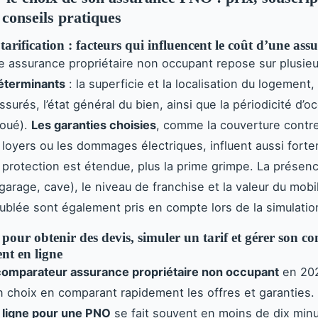
 conseils pratiques
 tarification : facteurs qui influencent le coût d’une a
ne assurance propriétaire non occupant repose sur plusie
éterminants
: la superficie et la localisation du logement,
surés, l’état général du bien, ainsi que la périodicité d’o
loué).
Les garanties choisies
, comme la couverture contre
loyers ou les dommages électriques, influent aussi forte
la protection est étendue, plus la prime grimpe. La présen
garage, cave), le niveau de franchise et la valeur du mobi
ublée sont également pris en compte lors de la simulation
our obtenir des devis, simuler un tarif et gérer son co
nt en ligne
comparateur assurance propriétaire non occupant
en 20
on choix en comparant rapidement les offres et garantie
 ligne pour une PNO
se fait souvent en moins de dix minut