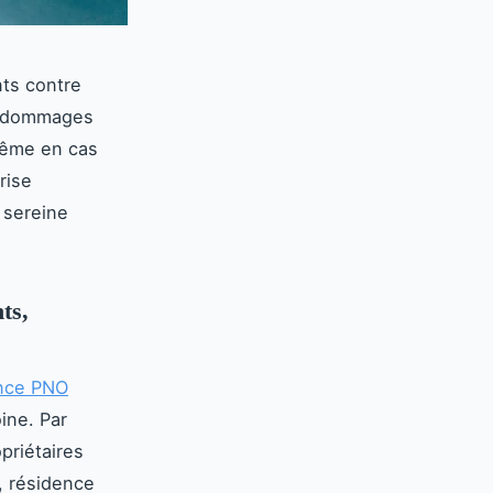
nts contre
les dommages
 même en cas
rise
 sereine
ts,
nce PNO
ine. Par
opriétaires
, résidence