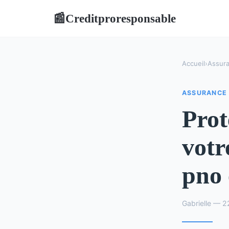
Creditproresponsable
📰
Accueil
›
Assur
ASSURANCE
Prot
votr
pno 
Gabrielle — 22