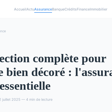
Accueil
Actu
Assurance
Banque
Crédits
Finance
Immobilier
ance
ection complète pour
e bien décoré : l'assu
essentielle
 juillet 2025 — 4 min de lecture