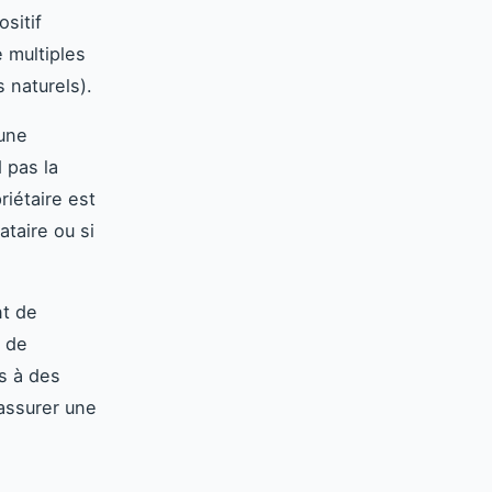
sitif
e multiples
 naturels).
 une
d pas la
riétaire est
ataire ou si
nt de
e de
s à des
’assurer une