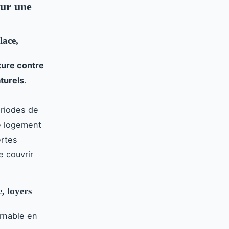
our une
lace,
ture contre
aturels
.
ériodes de
e logement
ertes
e couvrir
.
e, loyers
rnable en