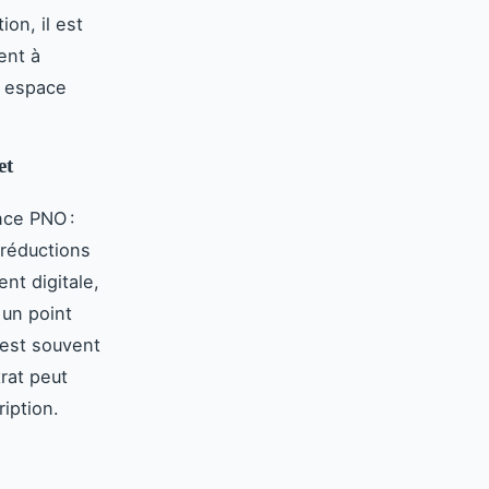
ion, il est
ent à
un espace
et
nce PNO :
 réductions
nt digitale,
 un point
e est souvent
trat peut
iption.