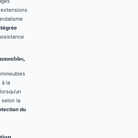
mages
s extensions
andalisme
intégrée
’assistance
immeubles,
 immeubles
 à la
lorsqu’un
 selon la
otection du
tion,