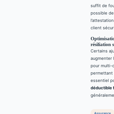
suffit de fo
possible de
l’attestatio
client sécur
Optimisation
résiliation 
Certains aj
augmenter l
pour multi-
permettant 
essentiel po
déductible 
généralemen
Assurance