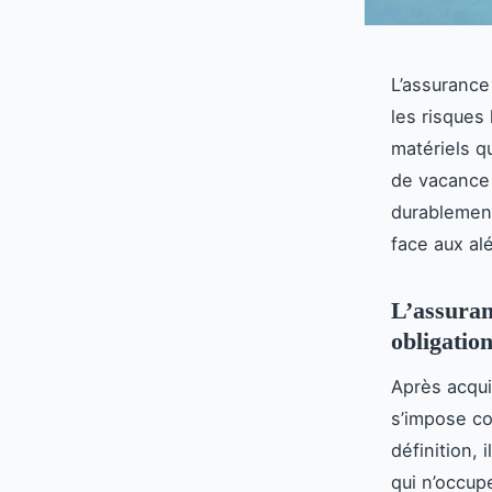
L’assurance
les risques
matériels q
de vacance
durablement
face aux al
L’assuran
obligation
Après acquis
s’impose c
définition, 
qui n’occup