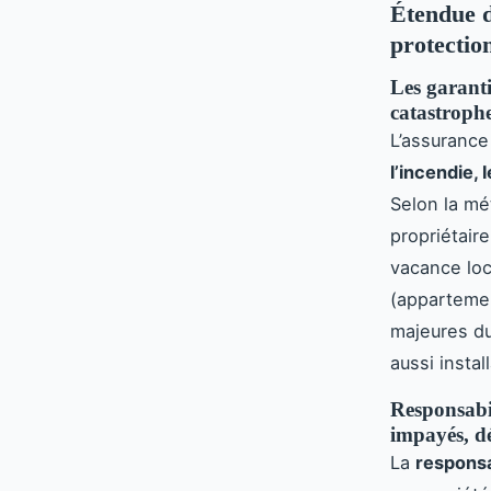
Étendue d
protectio
Les garanti
catastrophe
L’assurance
l’incendie,
Selon la mé
propriétair
vacance loc
(appartemen
majeures du
aussi insta
Responsabil
impayés, dé
La
responsa